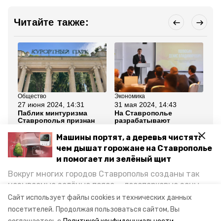
Читайте также:
Общество
Экономика
Об
27 июня 2024, 14:31
31 мая 2024, 14:43
19
Паблик минтуризма
На Ставрополье
Бо
Ставрополья признан
разрабатывают
по
одним из самых
механизмы поддержки
пе
интересных в России
экспорта в СКФО
Машины портят, а деревья чистят:
чем дышат горожане на Ставрополье
Все новости
и помогает ли зелёный щит
Вокруг многих городов Ставрополья созданы так
называемые зелёные пояса — лесопарковые зоны,
бюджет края
губернатор
доходы
снижающие негативное воздействие выхлопных
Сайт использует файлы cookies и технических данных
газов на атмосферу. Справляются ли они с
посетителей.
Продолжая пользоваться сайтом, Вы
ставрополье
социальная направленность
постоянно растущим потоком автотранспорта и