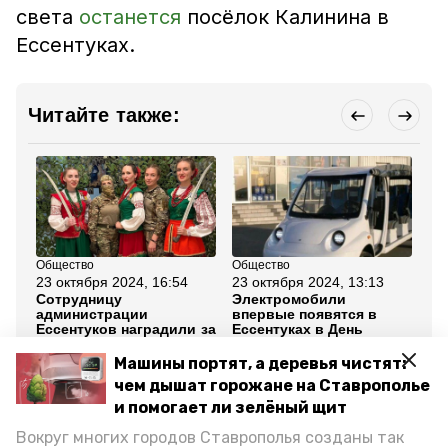
света
останется
посёлок Калинина в
Ессентуках.
Читайте также:
Общество
Общество
Об
23 октября 2024, 16:54
23 октября 2024, 13:13
23
Сотрудницу
Электромобили
Гл
администрации
впервые появятся в
пр
Ессентуков наградили за
Ессентуках в День
ст
помощь бойцам в зоне
бабушек и дедушек
со
СВО
Машины портят, а деревья чистят:
чем дышат горожане на Ставрополье
Все новости
и помогает ли зелёный щит
Вокруг многих городов Ставрополья созданы так