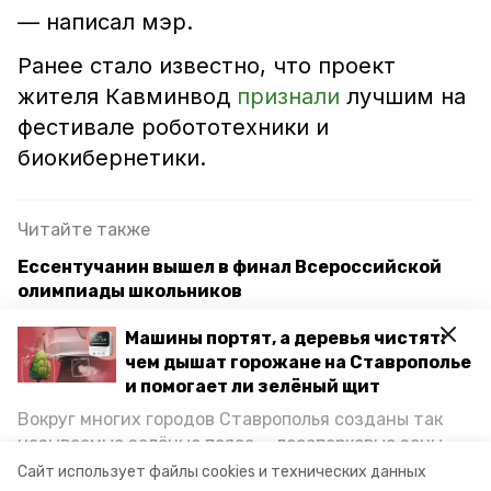
— написал мэр.
Ранее стало известно, что проект
жителя Кавминвод
признали
лучшим на
фестивале робототехники и
биокибернетики.
Читайте также
Ессентучанин вышел в финал Всероссийской
олимпиады школьников
Школьников учат делать и носить
Машины портят, а деревья чистят:
световозвращающие элементы в Ессентуках
чем дышат горожане на Ставрополье
и помогает ли зелёный щит
Губернатор Ставрополья передал в Ессентуки
Вокруг многих городов Ставрополья созданы так
первый школьный автобус
называемые зелёные пояса — лесопарковые зоны,
снижающие негативное воздействие выхлопных
Сайт использует файлы cookies и технических данных