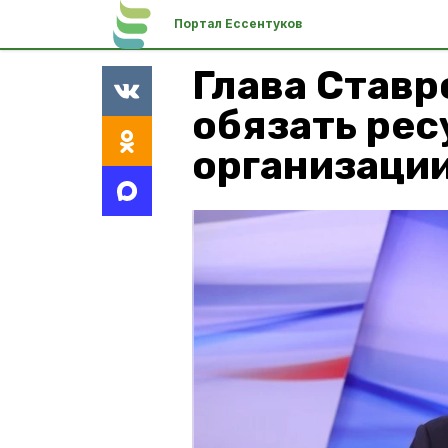
Портал Ессентуков
Глава Ставр
обязать ре
организации