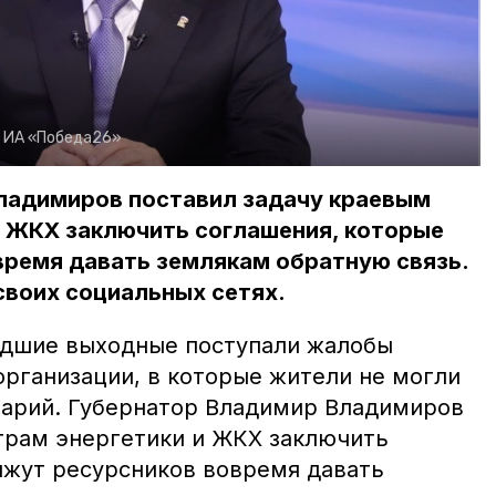
:
ИА «Победа26»
ладимиров поставил задачу краевым
и ЖКХ заключить соглашения, которые
время давать землякам обратную связь.
своих социальных сетях.
едшие выходные поступали жалобы
рганизации, в которые жители не могли
варий. Губернатор Владимир Владимиров
трам энергетики и ЖКХ заключить
яжут ресурсников вовремя давать