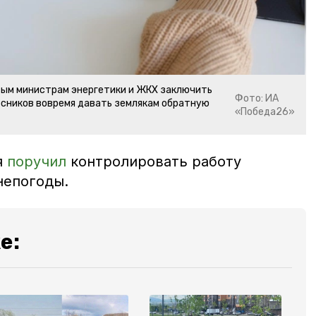
вым министрам энергетики и ЖКХ заключить
Фото: ИА
рсников вовремя давать землякам обратную
«Победа26»
я
поручил
контролировать работу
непогоды.
е: