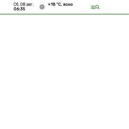
сб, 08 авг.
+
18
°С,
ясно
06:35