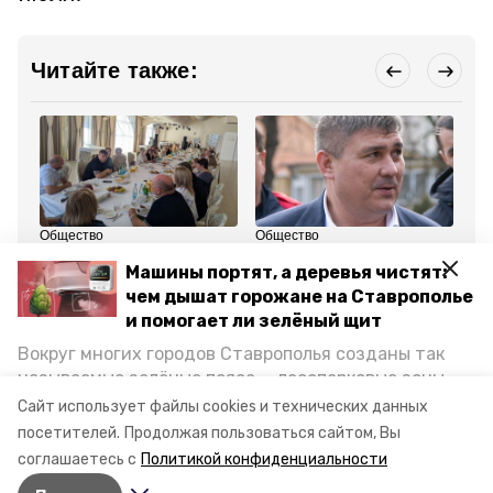
Читайте также:
Общество
Общество
Об
25 июня 2025, 09:39
17 июня 2025, 16:25
11
Машины портят, а деревья чистят:
Мэр Ессентуков
Истории детей войны от
«П
встретился с вдовами
ВОВ до СВО объединят
об
чем дышат горожане на Ставрополье
участников СВО
в Ессентуках
от
и помогает ли зелёный щит
Вокруг многих городов Ставрополья созданы так
Все новости
называемые зелёные пояса — лесопарковые зоны,
снижающие негативное воздействие выхлопных
Сайт использует файлы cookies и технических данных
газов на атмосферу. Справляются ли они с
посылки
бойцы сво
посетителей.
Продолжая пользоваться сайтом, Вы
постоянно растущим потоком автотранспорта и
соглашаетесь с
Политикой конфиденциальности
каким воздухом дышат жители края, узнала
губернатор владимир владимиров