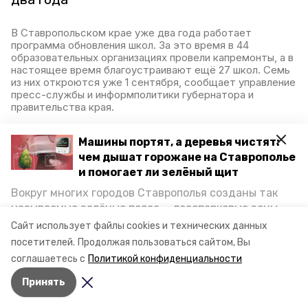
В Ставропольском крае уже два года работает
программа обновления школ. За это время в 44
образовательных организациях провели капремонты, а в
настоящее время благоустраивают ещё 27 школ. Семь
из них откроются уже 1 сентября, сообщает управление
пресс-службы и информполитики губернатора и
правительства края.
23 июня 2024, 11:31
Машины портят, а деревья чистят:
чем дышат горожане на Ставрополье
и помогает ли зелёный щит
Ставропольский край
Вокруг многих городов Ставрополья созданы так
вошёл в топ-20 регионов
называемые зелёные пояса — лесопарковые зоны,
по состоянию
снижающие негативное воздействие выхлопных
Сайт использует файлы cookies и технических данных
инвестклимата
газов на атмосферу. Справляются ли они с
посетителей.
Продолжая пользоваться сайтом, Вы
постоянно растущим потоком автотранспорта и
соглашаетесь с
Политикой конфиденциальности
каким воздухом дышат жители края, узнала
На Петербургском межрегиональном экономическом
форуме озвучили результаты ежегодного национального
Принять
корреспондент «Победы26».
рейтинга инвестиционного климата регионов России.
Ставропольский край вошёл в топ-20 лучших субъектов