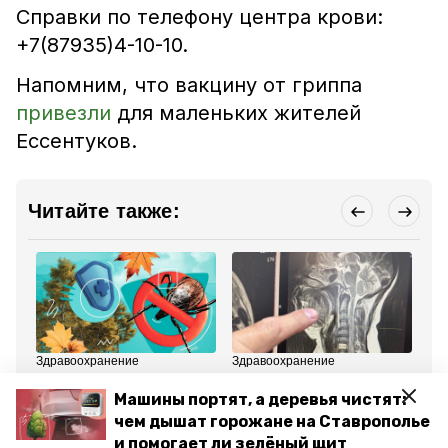
Справки по телефону центра крови:
+7(87935)4-10-10.
Напомним, что
вакцину от гриппа
привезли
для маленьких жителей
Ессентуков
.
Читайте также:
Здравоохранение
Здравоохранение
Зд
27 октября 2025, 17:16
14 октября 2025, 12:35
7 
Опасны даже в холода:
Врачи Ессентуков
Дв
Машины портят, а деревья чистят:
как избежать клещевых
спасли женщину с
по
чем дышат горожане на Ставрополье
инфекций на
опасным осложнением
Ес
Ставрополье
после разрушения зуба
го
и помогает ли зелёный щит