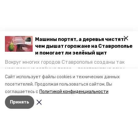
Машины портят, а деревья чистят:
чем дышат горожане на Ставрополье
и помогает ли зелёный щит
Вокруг многих городов Ставрополья созданы так
называемые зелёные пояса — лесопарковые зоны,
Разделы
снижающие негативное воздействие выхлопных
Сайт использует файлы cookies и технических данных
Новости
газов на атмосферу. Справляются ли они с
посетителей.
Продолжая пользоваться сайтом, Вы
Статьи
постоянно растущим потоком автотранспорта и
соглашаетесь с
Политикой конфиденциальности
каким воздухом дышат жители края, узнала
Принять
корреспондент «Победы26».
О компании
Контактная информация
Документы
Мы в соцсетях