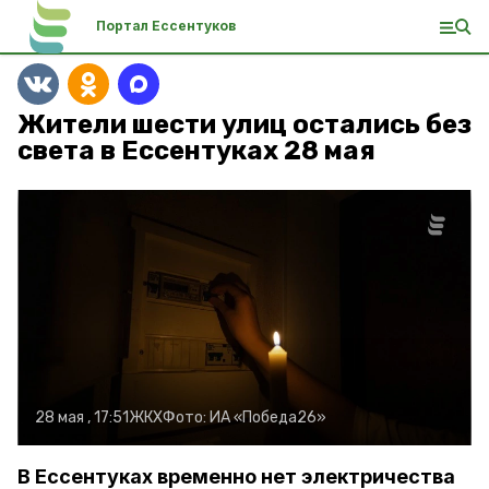
Портал Ессентуков
Жители шести улиц остались без
света в Ессентуках 28 мая
28 мая , 17:51
ЖКХ
Фото:
ИА «Победа26»
В Ессентуках временно нет электричества