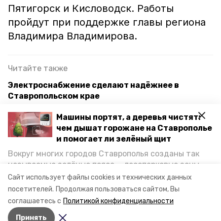
Пятигорск и Кисловодск. Работы
пройдут при поддержке главы региона
Владимира Владимирова.
Читайте также
Электроснабжение сделают надёжнее в
Ставропольском крае
Две подстанции электроснабжения будут
Машины портят, а деревья чистят:
реконструировать в Ессентуках
чем дышат горожане на Ставрополье
и помогает ли зелёный щит
Губернатор Ставрополья поручил соблюдать
Вокруг многих городов Ставрополья созданы так
сроки при капремонте многоэтажек
называемые зелёные пояса — лесопарковые зоны,
снижающие негативное воздействие выхлопных
Сайт использует файлы cookies и технических данных
газов на атмосферу. Справляются ли они с
посетителей.
Продолжая пользоваться сайтом, Вы
ессентуки
отключение
электричество
постоянно растущим потоком автотранспорта и
соглашаетесь с
Политикой конфиденциальности
каким воздухом дышат жители края, узнала
Принять
корреспондент «Победы26».
Авторы:
Никита Боксёров