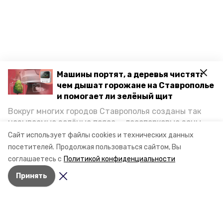
Машины портят, а деревья чистят:
чем дышат горожане на Ставрополье
и помогает ли зелёный щит
Вокруг многих городов Ставрополья созданы так
называемые зелёные пояса — лесопарковые зоны,
снижающие негативное воздействие выхлопных
Сайт использует файлы cookies и технических данных
газов на атмосферу. Справляются ли они с
посетителей.
Продолжая пользоваться сайтом, Вы
постоянно растущим потоком автотранспорта и
соглашаетесь с
Политикой конфиденциальности
каким воздухом дышат жители края, узнала
Принять
корреспондент «Победы26».
Разделы
Новости