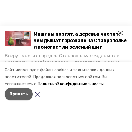
Машины портят, а деревья чистят:
чем дышат горожане на Ставрополье
и помогает ли зелёный щит
Вокруг многих городов Ставрополья созданы так
называемые зелёные пояса — лесопарковые зоны,
снижающие негативное воздействие выхлопных
Сайт использует файлы cookies и технических данных
газов на атмосферу. Справляются ли они с
посетителей.
Продолжая пользоваться сайтом, Вы
постоянно растущим потоком автотранспорта и
соглашаетесь с
Политикой конфиденциальности
каким воздухом дышат жители края, узнала
Принять
корреспондент «Победы26».
Разделы
Новости