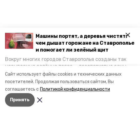
Машины портят, а деревья чистят:
чем дышат горожане на Ставрополье
и помогает ли зелёный щит
Вокруг многих городов Ставрополья созданы так
называемые зелёные пояса — лесопарковые зоны,
снижающие негативное воздействие выхлопных
Сайт использует файлы cookies и технических данных
газов на атмосферу. Справляются ли они с
посетителей.
Продолжая пользоваться сайтом, Вы
постоянно растущим потоком автотранспорта и
соглашаетесь с
Политикой конфиденциальности
каким воздухом дышат жители края, узнала
Принять
корреспондент «Победы26».
Разделы
Новости