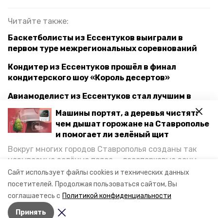
Читайте также:
Баскетболисты из Ессентуков выиграли в
первом туре межрегиональных соревнований
Кондитер из Ессентуков прошёл в финал
кондитерского шоу «Король десертов»
Авиамоделист из Ессентуков стал лучшим в
ЮФО
Машины портят, а деревья чистят:
чем дышат горожане на Ставрополье
и помогает ли зелёный щит
соревнования
тяжелая атлетика
Вокруг многих городов Ставрополья созданы так
называемые зелёные пояса — лесопарковые зоны,
первое место
всероссийские соревнования
снижающие негативное воздействие выхлопных
Сайт использует файлы cookies и технических данных
газов на атмосферу. Справляются ли они с
посетителей.
Продолжая пользоваться сайтом, Вы
ессентуки
постоянно растущим потоком автотранспорта и
соглашаетесь с
Политикой конфиденциальности
каким воздухом дышат жители края, узнала
Принять
корреспондент «Победы26».
Авторы:
Маргарита Сабитова