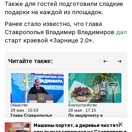
Также для гостей подготовили сладкие
подарки на каждой из площадок.
Ранее стало известно, что глава
Ставрополья Владимир Владимиров
дал
старт краевой «Зарнице 2.0».
Читайте также:
Общество
Благоустройство
Кул
28 мая , 15:53
28 мая , 17:15
22
Глава Ставрополья
По нацпроекту и
Та
высоко оценил работу
желанию горожан: в
Ес
главы Ессентуков в
Ессентуках выбирают
ла
Машины портят, а деревья чистят:
общении с жителями
проекты
ме
чем дышат горожане на Ставрополье