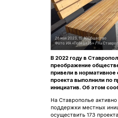
26 мая 2023, 15:40
Общество
Фото:
ИА «Победа26» /
На Ставроп
В 2022 году в Ставропол
преображение обществе
привели в нормативное 
проекта выполнили по 
инициатив. Об этом соо
На Ставрополье активно
поддержки местных иниц
осуществить 173 проект