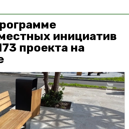
программе
местных инициатив
73 проекта на
е