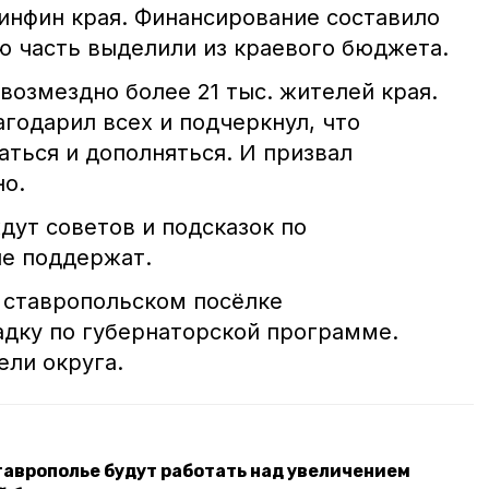
инфин края. Финансирование составило
ю часть выделили из краевого бюджета.
возмездно более 21 тыс. жителей края.
годарил всех и подчеркнул, что
аться и дополняться. И призвал
но.
ждут советов и подсказок по
ые поддержат.
в ставропольском посёлке
дку по губернаторской программе.
ли округа.
таврополье будут работать над увеличением