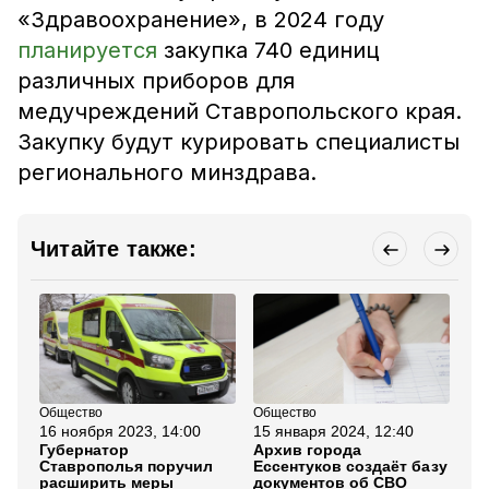
«Здравоохранение», в 2024 году
планируется
закупка 740 единиц
различных приборов для
медучреждений Ставропольского края.
Закупку будут курировать специалисты
регионального минздрава.
Читайте также:
Общество
Общество
Об
16 ноября 2023, 14:00
15 января 2024, 12:40
14
Губернатор
Архив города
Кр
Ставрополья поручил
Ессентуков создаёт базу
пр
расширить меры
документов об СВО
го