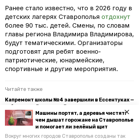
Ранее стало известно, что в 2026 году в
детских лагерях Ставрополья
отдохнут
более 90 тыс. детей. Смены, по словам
главы региона Владимира Владимирова,
будут тематическими. Организаторы
подготовят для ребят военно-
патриотические, юнармейские,
спортивные и другие мероприятия.
Читайте также
Капремонт школы №4 завершили в Ессентуках —
губернатор Владимир Владимиров
Машины портят, а деревья чистят:
Детский туризм будут развивать в Ессентуках
чем дышат горожане на Ставрополье
и помогает ли зелёный щит
Глава Ставрополья высоко оценил работу главы
Вокруг многих городов Ставрополья созданы так
Ессентуков в общении с жителями