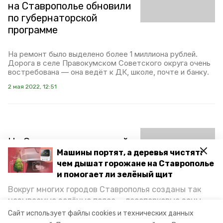
на Ставрополье обновили
по губернаторской
программе
На ремонт было выделено более 1 миллиона рублей.
Дорога в селе Правокумском Советского округа очень
востребована — она ведёт к ДК, школе, почте и банку.
2 мая 2022, 12:51
На Ставрополье ямочный
Машины портят, а деревья чистят:
ремонт на дорогах
чем дышат горожане на Ставрополье
проведут в соответствии
и помогает ли зелёный щит
с графиком
Вокруг многих городов Ставрополья созданы так
называемые зелёные пояса — лесопарковые зоны,
На прямой линии, 3 марта, губернатор Ставропольского
края Владимир Владимиров заявил, что дорожные
снижающие негативное воздействие выхлопных
Сайт использует файлы cookies и технических данных
работы будут проводить планомерно, в соответствии с
газов на атмосферу. Справляются ли они с