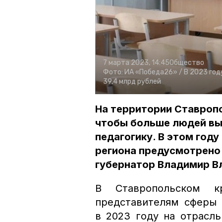
7 марта 2023, 14:45
Общество
Фото:
ИА «Победа26» /
В 2023 год
39,4 млрд рублей
На территории Ставропо
чтобы больше людей вы
педагогику. В этом год
региона предусмотрено 
губернатор Владимир В
В Ставропольском к
представителям сферы 
в 2023 году на отрасл