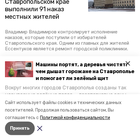
Ставропольском крае
выполнили 91 наказ
местных жителей
Владимир Владимиров контролирует исполнение
наказов, которые поступили от избирателей
Ставропольского края. Одним из главных для жителей
Ессентуков является ремонт городской поликлиники.
12 января 2023, 17:15
Машины портят, а деревья чистят:
чем дышат горожане на Ставрополье
и помогает ли зелёный щит
Бюджет дорожного
Вокруг многих городов Ставрополья созданы так
фонда Ставрополья в
называемые зелёные пояса — лесопарковые зоны,
2023 году составит
снижающие негативное воздействие выхлопных
Сайт использует файлы cookies и технических данных
более 13,2 млрд рублей
газов на атмосферу. Справляются ли они с
посетителей.
Продолжая пользоваться сайтом, Вы
постоянно растущим потоком автотранспорта и
соглашаетесь с
Политикой конфиденциальности
каким воздухом дышат жители края, узнала
Новый бюджет дорожного фонда Ставропольского края
будет одним из самых высоких за всё время — более
Принять
корреспондент «Победы26».
13,2 млрд рублей. Средства позволят отремонтировать,
реконструировать, построить и обслужить