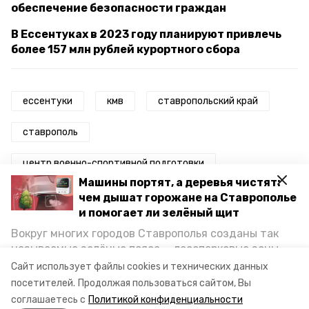
обеспечение безопасности граждан
В Ессентуках в 2023 году планируют привлечь
более 157 млн рублей курортного сбора
ессентуки
кмв
ставропольский край
ставрополь
центр военно-спортивной подготовки
Машины портят, а деревья чистят:
губернатор
губернатор владимир владимиров
чем дышат горожане на Ставрополье
и помогает ли зелёный щит
губернатор владимиров
Вокруг многих городов Ставрополья созданы так
называемые зелёные пояса — лесопарковые зоны,
губернатор ставропольского края
снижающие негативное воздействие выхлопных
Сайт использует файлы cookies и технических данных
газов на атмосферу. Справляются ли они с
посетителей.
Продолжая пользоваться сайтом, Вы
губернатор ставрополья
постоянно растущим потоком автотранспорта и
соглашаетесь с
Политикой конфиденциальности